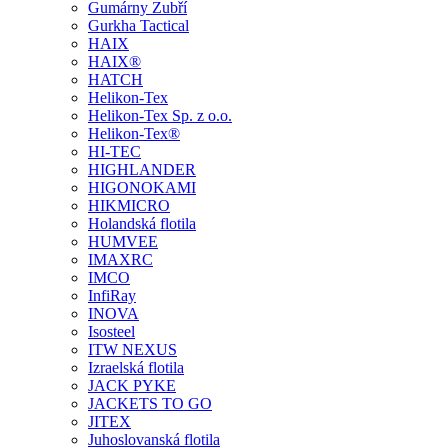
Gumárny Zubří
Gurkha Tactical
HAIX
HAIX®
HATCH
Helikon-Tex
Helikon-Tex Sp. z o.o.
Helikon-Tex®
HI-TEC
HIGHLANDER
HIGONOKAMI
HIKMICRO
Holandská flotila
HUMVEE
IMAXRC
IMCO
InfiRay
INOVA
Isosteel
ITW NEXUS
Izraelská flotila
JACK PYKE
JACKETS TO GO
JITEX
Juhoslovanská flotila