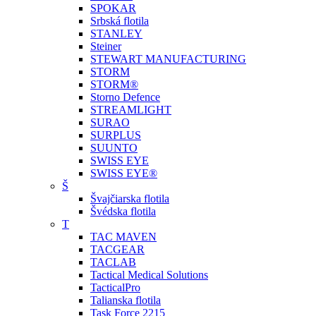
SPOKAR
Srbská flotila
STANLEY
Steiner
STEWART MANUFACTURING
STORM
STORM®
Storno Defence
STREAMLIGHT
SURAO
SURPLUS
SUUNTO
SWISS EYE
SWISS EYE®
Š
Švajčiarska flotila
Švédska flotila
T
TAC MAVEN
TACGEAR
TACLAB
Tactical Medical Solutions
TacticalPro
Talianska flotila
Task Force 2215