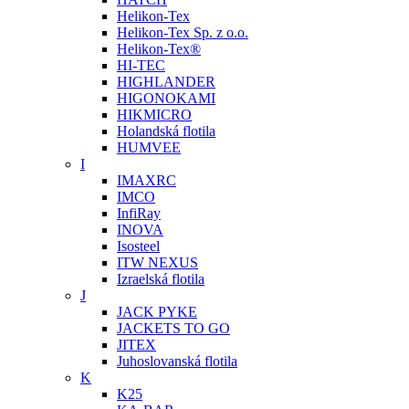
Helikon-Tex
Helikon-Tex Sp. z o.o.
Helikon-Tex®
HI-TEC
HIGHLANDER
HIGONOKAMI
HIKMICRO
Holandská flotila
HUMVEE
I
IMAXRC
IMCO
InfiRay
INOVA
Isosteel
ITW NEXUS
Izraelská flotila
J
JACK PYKE
JACKETS TO GO
JITEX
Juhoslovanská flotila
K
K25