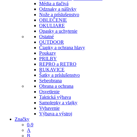
Média a tlačivá
Odznaky a nášivky
Nože a príslušenstvo
OBLEČENIE
OKULIARE
Opasky a uchytenie
Ostatné
OUTDOOR
Čiapky a ochrana hlavy
Poukazy
PRILBY
REPRO a RETRO
RUKAVICE
Šatky a príslušenstvo
Sebeobrana
Obrana a ochrana
Osvetlenie
Taktická výbava
Samolepky a vlajky
Vybavenie
Výbava a výstroj
Značky
0-9
A
B