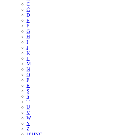
C
Č
D
E
F
G
H
I
J
K
L
M
N
O
P
R
S
Š
T
U
V
W
Y
Z
101INC