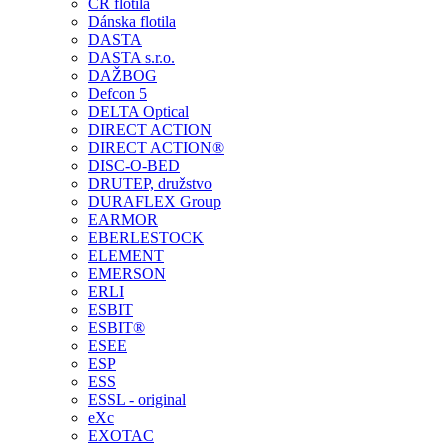
ČR flotila
Dánska flotila
DASTA
DASTA s.r.o.
DAŽBOG
Defcon 5
DELTA Optical
DIRECT ACTION
DIRECT ACTION®
DISC-O-BED
DRUTEP, družstvo
DURAFLEX Group
EARMOR
EBERLESTOCK
ELEMENT
EMERSON
ERLI
ESBIT
ESBIT®
ESEE
ESP
ESS
ESSL - original
eXc
EXOTAC