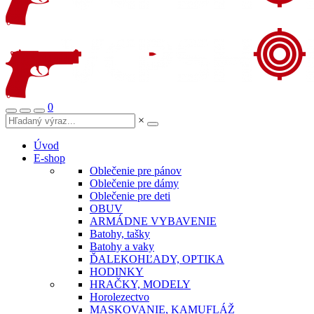
0
×
Úvod
E-shop
Oblečenie pre pánov
Oblečenie pre dámy
Oblečenie pre deti
OBUV
ARMÁDNE VYBAVENIE
Batohy, tašky
Batohy a vaky
ĎALEKOHĽADY, OPTIKA
HODINKY
HRAČKY, MODELY
Horolezectvo
MASKOVANIE, KAMUFLÁŽ