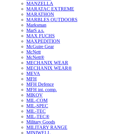
MANZELLA
MARATAC EXTREME
MARATHON
MARBLES OUTDOORS
Marksman
MarS a.s.
MAX FUCHS
MAXPEDITION
McGuire Gear
McNett
McNett®
MECHANIX WEAR
MECHANIX WEAR®
MEVA
MFH
MFH Defence
MFH int. comp.
MIKOV
MIL-COM
MIL-SPEC
MIL-TEC
MIL-TEC®
Military Goods
MILITARY RANGE
MINIWELL