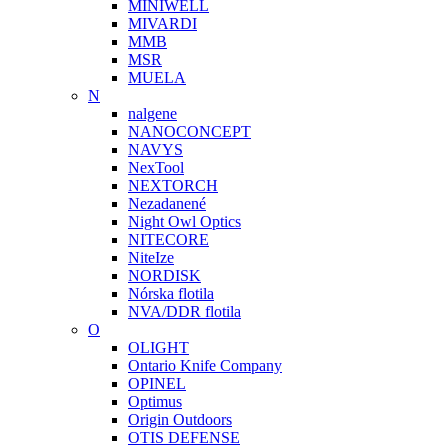
MINIWELL
MIVARDI
MMB
MSR
MUELA
N
nalgene
NANOCONCEPT
NAVYS
NexTool
NEXTORCH
Nezadanené
Night Owl Optics
NITECORE
NiteIze
NORDISK
Nórska flotila
NVA/DDR flotila
O
OLIGHT
Ontario Knife Company
OPINEL
Optimus
Origin Outdoors
OTIS DEFENSE