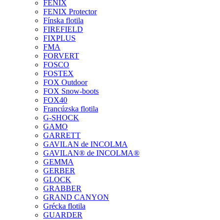
FENIX
FENIX Protector
Fínska flotila
FIREFIELD
FIXPLUS
FMA
FORVERT
FOSCO
FOSTEX
FOX Outdoor
FOX Snow-boots
FOX40
Francúzska flotila
G-SHOCK
GAMO
GARRETT
GAVILAN de INCOLMA
GAVILAN® de INCOLMA®
GEMMA
GERBER
GLOCK
GRABBER
GRAND CANYON
Grécka flotila
GUARDER