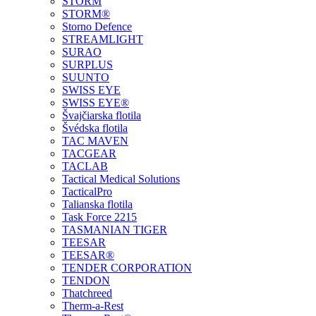
STORM
STORM®
Storno Defence
STREAMLIGHT
SURAO
SURPLUS
SUUNTO
SWISS EYE
SWISS EYE®
Švajčiarska flotila
Švédska flotila
TAC MAVEN
TACGEAR
TACLAB
Tactical Medical Solutions
TacticalPro
Talianska flotila
Task Force 2215
TASMANIAN TIGER
TEESAR
TEESAR®
TENDER CORPORATION
TENDON
Thatchreed
Therm-a-Rest