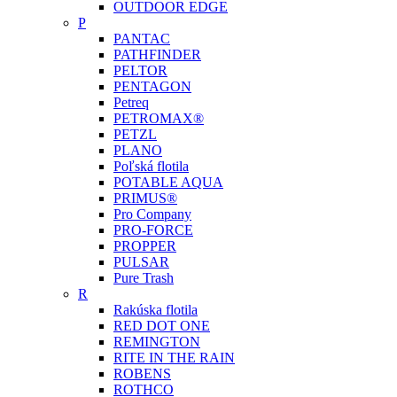
OUTDOOR EDGE
P
PANTAC
PATHFINDER
PELTOR
PENTAGON
Petreq
PETROMAX®
PETZL
PLANO
Poľská flotila
POTABLE AQUA
PRIMUS®
Pro Company
PRO-FORCE
PROPPER
PULSAR
Pure Trash
R
Rakúska flotila
RED DOT ONE
REMINGTON
RITE IN THE RAIN
ROBENS
ROTHCO