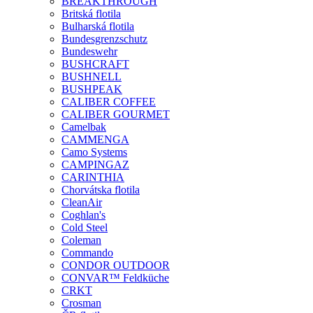
BREAKTHROUGH
Britská flotila
Bulharská flotila
Bundesgrenzschutz
Bundeswehr
BUSHCRAFT
BUSHNELL
BUSHPEAK
CALIBER COFFEE
CALIBER GOURMET
Camelbak
CAMMENGA
Camo Systems
CAMPINGAZ
CARINTHIA
Chorvátska flotila
CleanAir
Coghlan's
Cold Steel
Coleman
Commando
CONDOR OUTDOOR
CONVAR™ Feldküche
CRKT
Crosman