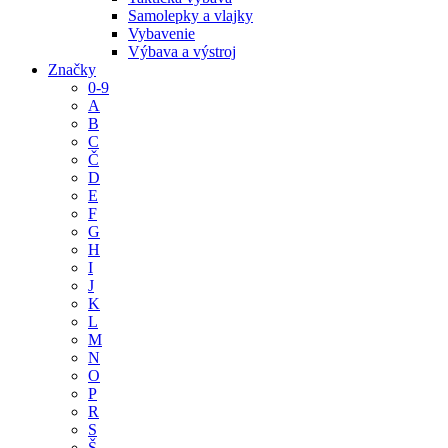
Samolepky a vlajky
Vybavenie
Výbava a výstroj
Značky
0-9
A
B
C
Č
D
E
F
G
H
I
J
K
L
M
N
O
P
R
S
Š