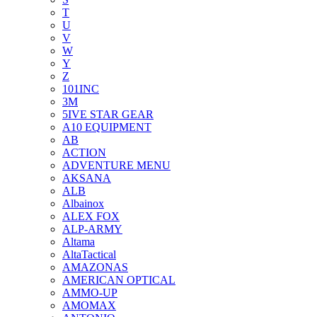
T
U
V
W
Y
Z
101INC
3M
5IVE STAR GEAR
A10 EQUIPMENT
AB
ACTION
ADVENTURE MENU
AKSANA
ALB
Albainox
ALEX FOX
ALP-ARMY
Altama
AltaTactical
AMAZONAS
AMERICAN OPTICAL
AMMO-UP
AMOMAX