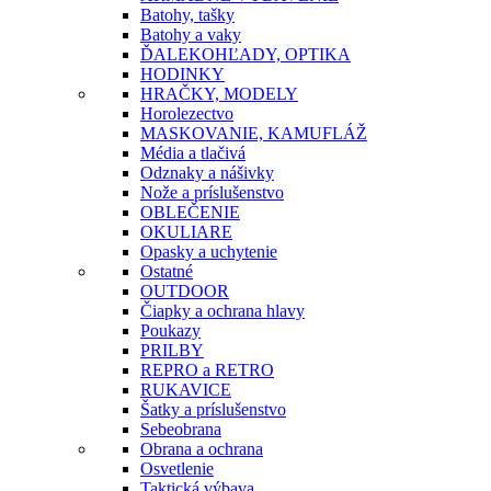
Batohy, tašky
Batohy a vaky
ĎALEKOHĽADY, OPTIKA
HODINKY
HRAČKY, MODELY
Horolezectvo
MASKOVANIE, KAMUFLÁŽ
Média a tlačivá
Odznaky a nášivky
Nože a príslušenstvo
OBLEČENIE
OKULIARE
Opasky a uchytenie
Ostatné
OUTDOOR
Čiapky a ochrana hlavy
Poukazy
PRILBY
REPRO a RETRO
RUKAVICE
Šatky a príslušenstvo
Sebeobrana
Obrana a ochrana
Osvetlenie
Taktická výbava