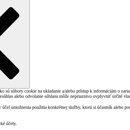
ko sú súbory cookie na ukladanie a/alebo prístup k informáciám o zari
Nesúhlas alebo odvolanie súhlasu môže nepriaznivo ovplyvniť určité vlas
 účel umožnenia použitia konkrétnej služby, ktorú si účastník alebo p
cké účely.