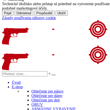
Technické úložisko alebo prístup sú potrebné na vytvorenie používat
podobné marketingové účely.
Prijať
Odmietnuť
Prispôsobiť
Uložiť
Zásady používania súborov cookie
×
Úvod
E-shop
Oblečenie pre pánov
Oblečenie pre dámy
Oblečenie pre deti
OBUV
ARMÁDNE VYBAVENIE