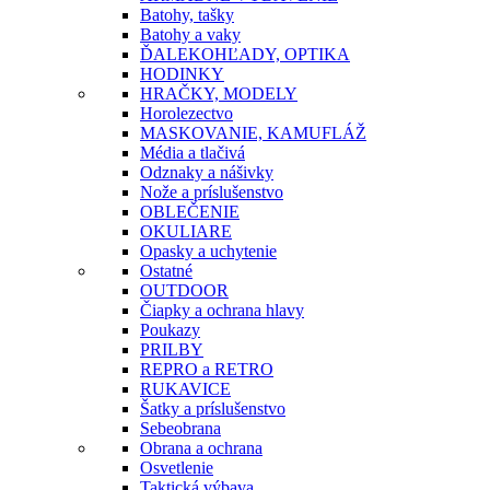
Batohy, tašky
Batohy a vaky
ĎALEKOHĽADY, OPTIKA
HODINKY
HRAČKY, MODELY
Horolezectvo
MASKOVANIE, KAMUFLÁŽ
Média a tlačivá
Odznaky a nášivky
Nože a príslušenstvo
OBLEČENIE
OKULIARE
Opasky a uchytenie
Ostatné
OUTDOOR
Čiapky a ochrana hlavy
Poukazy
PRILBY
REPRO a RETRO
RUKAVICE
Šatky a príslušenstvo
Sebeobrana
Obrana a ochrana
Osvetlenie
Taktická výbava