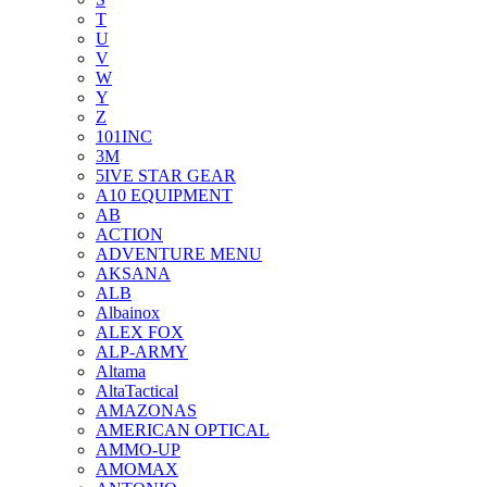
T
U
V
W
Y
Z
101INC
3M
5IVE STAR GEAR
A10 EQUIPMENT
AB
ACTION
ADVENTURE MENU
AKSANA
ALB
Albainox
ALEX FOX
ALP-ARMY
Altama
AltaTactical
AMAZONAS
AMERICAN OPTICAL
AMMO-UP
AMOMAX