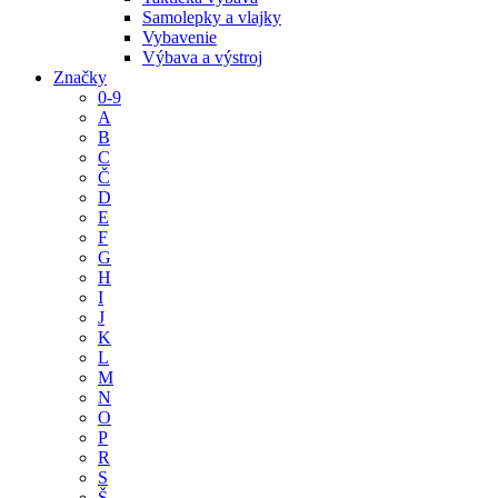
Samolepky a vlajky
Vybavenie
Výbava a výstroj
Značky
0-9
A
B
C
Č
D
E
F
G
H
I
J
K
L
M
N
O
P
R
S
Š