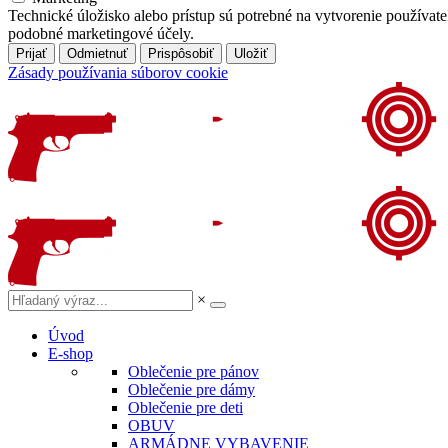
Technické úložisko alebo prístup sú potrebné na vytvorenie používat
podobné marketingové účely.
Prijať
Odmietnuť
Prispôsobiť
Uložiť
Zásady používania súborov cookie
×
Úvod
E-shop
Oblečenie pre pánov
Oblečenie pre dámy
Oblečenie pre deti
OBUV
ARMÁDNE VYBAVENIE