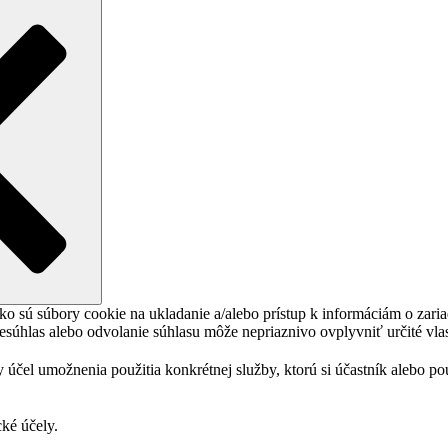
ko sú súbory cookie na ukladanie a/alebo prístup k informáciám o zari
Nesúhlas alebo odvolanie súhlasu môže nepriaznivo ovplyvniť určité vlas
 účel umožnenia použitia konkrétnej služby, ktorú si účastník alebo p
cké účely.