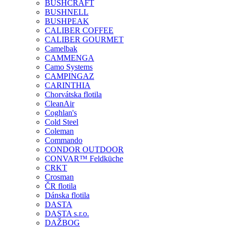
BUSHCRAFT
BUSHNELL
BUSHPEAK
CALIBER COFFEE
CALIBER GOURMET
Camelbak
CAMMENGA
Camo Systems
CAMPINGAZ
CARINTHIA
Chorvátska flotila
CleanAir
Coghlan's
Cold Steel
Coleman
Commando
CONDOR OUTDOOR
CONVAR™ Feldküche
CRKT
Crosman
ČR flotila
Dánska flotila
DASTA
DASTA s.r.o.
DAŽBOG