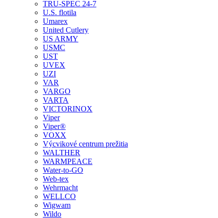
TRU-SPEC 24-7
U.S. flotila
Umarex
United Cutlery
US ARMY
USMC
UST
UVEX
UZI
VAR
VARGO
VARTA
VICTORINOX
Viper
Viper®
VOXX
Výcvikové centrum prežitia
WALTHER
WARMPEACE
Water-to-GO
Web-tex
Wehrmacht
WELLCO
Wigwam
Wildo