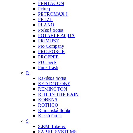
PENTAGON
Petreq
PETROMAX®
PETZL
PLANO
Poľská flotila
POTABLE AQUA
PRIMUS®
Pro Company
PRO-FORCE
PROPPER
PULSAR
Pure Trash
R
Rakúska flotila
RED DOT ONE
REMINGTON
RITE IN THE RAIN
ROBENS
ROTHCO
Rumunská flotila
Ruská flotila
S
S.P.M. Liberec
SABRE SYSTEMS