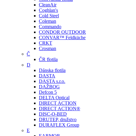
CleanAir
Coghlan's
Cold Steel
Coleman
Commando
CONDOR OUTDOOR
CONVAR™ Feldküche
CRKT
Crosman
Č
ČR flotila
D
Dánska flotila
DASTA
DASTA s.r.o.
DAŽBOG
Defcon 5
DELTA Optical
DIRECT ACTION
DIRECT ACTION®
DISC-O-BED
DRUTEP, družstvo
DURAFLEX Group
E
EARMOR