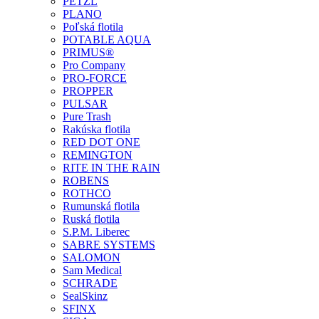
PETZL
PLANO
Poľská flotila
POTABLE AQUA
PRIMUS®
Pro Company
PRO-FORCE
PROPPER
PULSAR
Pure Trash
Rakúska flotila
RED DOT ONE
REMINGTON
RITE IN THE RAIN
ROBENS
ROTHCO
Rumunská flotila
Ruská flotila
S.P.M. Liberec
SABRE SYSTEMS
SALOMON
Sam Medical
SCHRADE
SealSkinz
SFINX