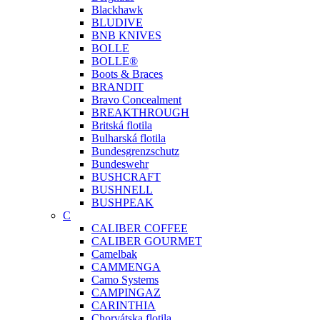
Blackhawk
BLUDIVE
BNB KNIVES
BOLLE
BOLLE®
Boots & Braces
BRANDIT
Bravo Concealment
BREAKTHROUGH
Britská flotila
Bulharská flotila
Bundesgrenzschutz
Bundeswehr
BUSHCRAFT
BUSHNELL
BUSHPEAK
C
CALIBER COFFEE
CALIBER GOURMET
Camelbak
CAMMENGA
Camo Systems
CAMPINGAZ
CARINTHIA
Chorvátska flotila