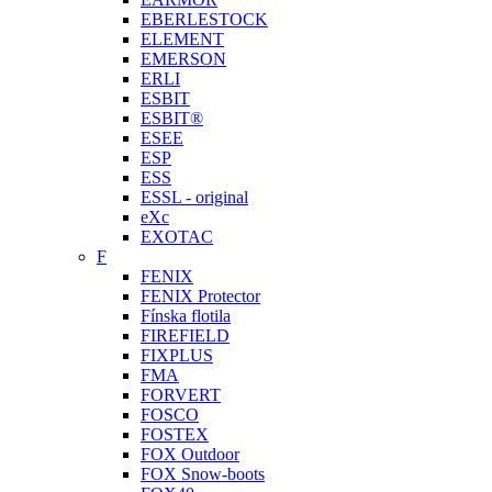
EBERLESTOCK
ELEMENT
EMERSON
ERLI
ESBIT
ESBIT®
ESEE
ESP
ESS
ESSL - original
eXc
EXOTAC
F
FENIX
FENIX Protector
Fínska flotila
FIREFIELD
FIXPLUS
FMA
FORVERT
FOSCO
FOSTEX
FOX Outdoor
FOX Snow-boots