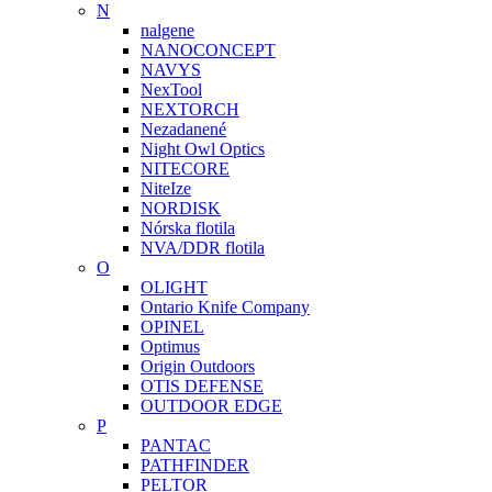
N
nalgene
NANOCONCEPT
NAVYS
NexTool
NEXTORCH
Nezadanené
Night Owl Optics
NITECORE
NiteIze
NORDISK
Nórska flotila
NVA/DDR flotila
O
OLIGHT
Ontario Knife Company
OPINEL
Optimus
Origin Outdoors
OTIS DEFENSE
OUTDOOR EDGE
P
PANTAC
PATHFINDER
PELTOR