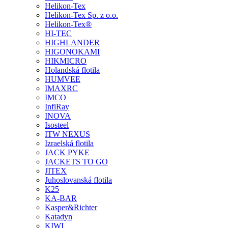
Helikon-Tex
Helikon-Tex Sp. z o.o.
Helikon-Tex®
HI-TEC
HIGHLANDER
HIGONOKAMI
HIKMICRO
Holandská flotila
HUMVEE
IMAXRC
IMCO
InfiRay
INOVA
Isosteel
ITW NEXUS
Izraelská flotila
JACK PYKE
JACKETS TO GO
JITEX
Juhoslovanská flotila
K25
KA-BAR
Kasper&Richter
Katadyn
KIWI