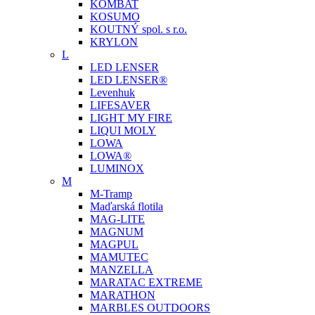
KOMBAT
KOSUMO
KOUTNÝ spol. s r.o.
KRYLON
L
LED LENSER
LED LENSER®
Levenhuk
LIFESAVER
LIGHT MY FIRE
LIQUI MOLY
LOWA
LOWA®
LUMINOX
M
M-Tramp
Maďarská flotila
MAG-LITE
MAGNUM
MAGPUL
MAMUTEC
MANZELLA
MARATAC EXTREME
MARATHON
MARBLES OUTDOORS