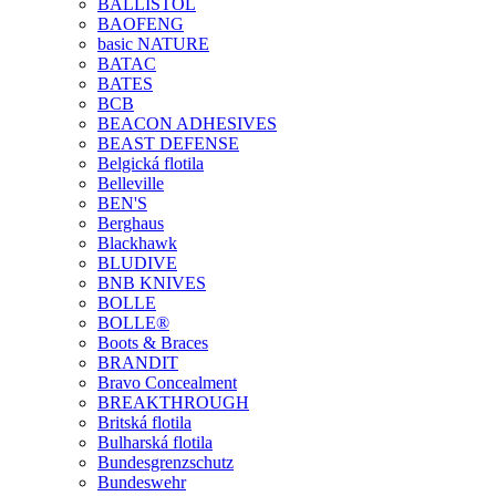
BALLISTOL
BAOFENG
basic NATURE
BATAC
BATES
BCB
BEACON ADHESIVES
BEAST DEFENSE
Belgická flotila
Belleville
BEN'S
Berghaus
Blackhawk
BLUDIVE
BNB KNIVES
BOLLE
BOLLE®
Boots & Braces
BRANDIT
Bravo Concealment
BREAKTHROUGH
Britská flotila
Bulharská flotila
Bundesgrenzschutz
Bundeswehr