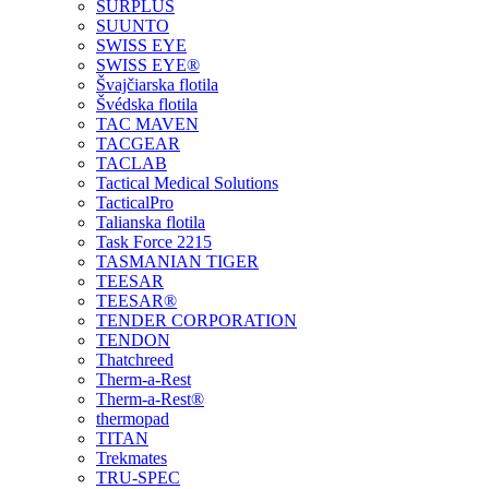
SURPLUS
SUUNTO
SWISS EYE
SWISS EYE®
Švajčiarska flotila
Švédska flotila
TAC MAVEN
TACGEAR
TACLAB
Tactical Medical Solutions
TacticalPro
Talianska flotila
Task Force 2215
TASMANIAN TIGER
TEESAR
TEESAR®
TENDER CORPORATION
TENDON
Thatchreed
Therm-a-Rest
Therm-a-Rest®
thermopad
TITAN
Trekmates
TRU-SPEC