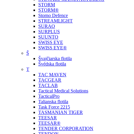
STORM
STORM®
Storno Defence
STREAMLIGHT
SURAO
SURPLUS
SUUNTO
SWISS EYE
SWISS EYE®
Š
Švajčiarska flotila
Švédska flotila
T
TAC MAVEN
TACGEAR
TACLAB
Tactical Medical Solutions
TacticalPro
Talianska flotila
Task Force 2215
TASMANIAN TIGER
TEESAR
TEESAR®
TENDER CORPORATION
TENDON