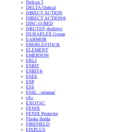
Defcon 5
DELTA Optical
DIRECT ACTION
DIRECT ACTION®
DISC-O-BED
DRUTEP, družstvo
DURAFLEX Group
EARMOR
EBERLESTOCK
ELEMENT
EMERSON
ERLI
ESBIT
ESBIT®
ESEE
ESP
ESS
ESSL - original
eXc
EXOTAC
FENIX
FENIX Protector
Fínska flotila
FIREFIELD
FIXPLUS