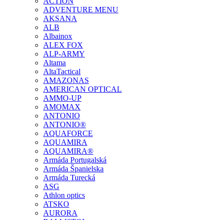
ACTION
ADVENTURE MENU
AKSANA
ALB
Albainox
ALEX FOX
ALP-ARMY
Altama
AltaTactical
AMAZONAS
AMERICAN OPTICAL
AMMO-UP
AMOMAX
ANTONIO
ANTONIO®
AQUAFORCE
AQUAMIRA
AQUAMIRA®
Armáda Portugalská
Armáda Španielska
Armáda Turecká
ASG
Athlon optics
ATSKO
AURORA