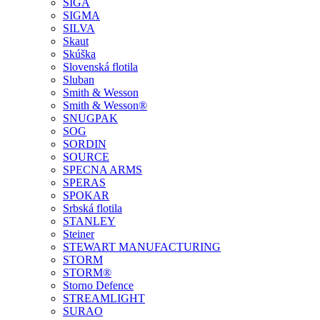
SIGA
SIGMA
SILVA
Skaut
Skúška
Slovenská flotila
Sluban
Smith & Wesson
Smith & Wesson®
SNUGPAK
SOG
SORDIN
SOURCE
SPECNA ARMS
SPERAS
SPOKAR
Srbská flotila
STANLEY
Steiner
STEWART MANUFACTURING
STORM
STORM®
Storno Defence
STREAMLIGHT
SURAO