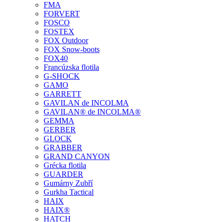
FMA
FORVERT
FOSCO
FOSTEX
FOX Outdoor
FOX Snow-boots
FOX40
Francúzska flotila
G-SHOCK
GAMO
GARRETT
GAVILAN de INCOLMA
GAVILAN® de INCOLMA®
GEMMA
GERBER
GLOCK
GRABBER
GRAND CANYON
Grécka flotila
GUARDER
Gumárny Zubří
Gurkha Tactical
HAIX
HAIX®
HATCH