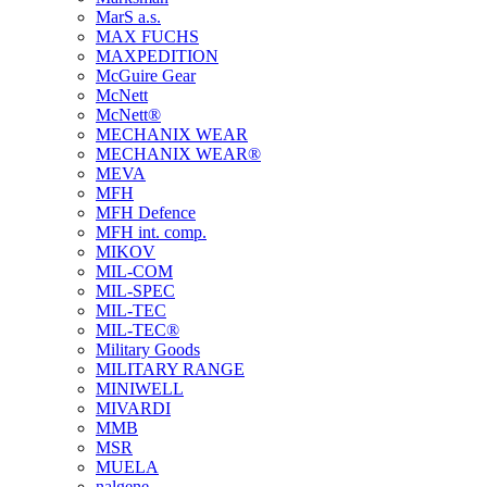
MarS a.s.
MAX FUCHS
MAXPEDITION
McGuire Gear
McNett
McNett®
MECHANIX WEAR
MECHANIX WEAR®
MEVA
MFH
MFH Defence
MFH int. comp.
MIKOV
MIL-COM
MIL-SPEC
MIL-TEC
MIL-TEC®
Military Goods
MILITARY RANGE
MINIWELL
MIVARDI
MMB
MSR
MUELA
nalgene