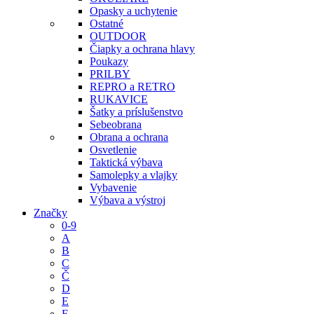
Opasky a uchytenie
Ostatné
OUTDOOR
Čiapky a ochrana hlavy
Poukazy
PRILBY
REPRO a RETRO
RUKAVICE
Šatky a príslušenstvo
Sebeobrana
Obrana a ochrana
Osvetlenie
Taktická výbava
Samolepky a vlajky
Vybavenie
Výbava a výstroj
Značky
0-9
A
B
C
Č
D
E
F