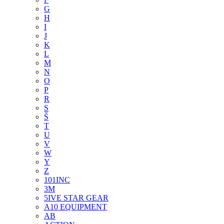
G
H
I
J
K
L
M
N
O
P
R
S
Š
T
U
V
W
Y
Z
101INC
3M
5IVE STAR GEAR
A10 EQUIPMENT
AB