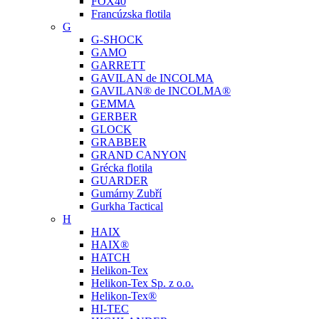
FOX40
Francúzska flotila
G
G-SHOCK
GAMO
GARRETT
GAVILAN de INCOLMA
GAVILAN® de INCOLMA®
GEMMA
GERBER
GLOCK
GRABBER
GRAND CANYON
Grécka flotila
GUARDER
Gumárny Zubří
Gurkha Tactical
H
HAIX
HAIX®
HATCH
Helikon-Tex
Helikon-Tex Sp. z o.o.
Helikon-Tex®
HI-TEC