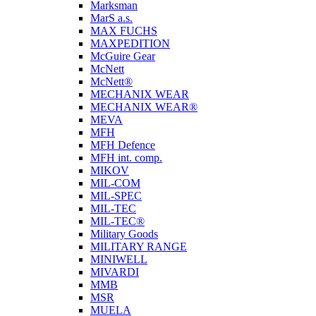
Marksman
MarS a.s.
MAX FUCHS
MAXPEDITION
McGuire Gear
McNett
McNett®
MECHANIX WEAR
MECHANIX WEAR®
MEVA
MFH
MFH Defence
MFH int. comp.
MIKOV
MIL-COM
MIL-SPEC
MIL-TEC
MIL-TEC®
Military Goods
MILITARY RANGE
MINIWELL
MIVARDI
MMB
MSR
MUELA