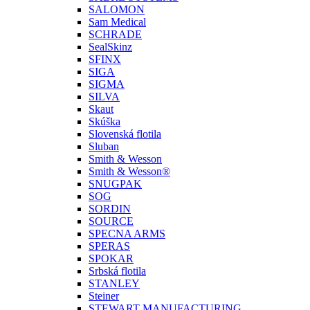
SALOMON
Sam Medical
SCHRADE
SealSkinz
SFINX
SIGA
SIGMA
SILVA
Skaut
Skúška
Slovenská flotila
Sluban
Smith & Wesson
Smith & Wesson®
SNUGPAK
SOG
SORDIN
SOURCE
SPECNA ARMS
SPERAS
SPOKAR
Srbská flotila
STANLEY
Steiner
STEWART MANUFACTURING