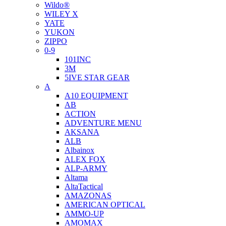
Wildo®
WILEY X
YATE
YUKON
ZIPPO
0-9
101INC
3M
5IVE STAR GEAR
A
A10 EQUIPMENT
AB
ACTION
ADVENTURE MENU
AKSANA
ALB
Albainox
ALEX FOX
ALP-ARMY
Altama
AltaTactical
AMAZONAS
AMERICAN OPTICAL
AMMO-UP
AMOMAX