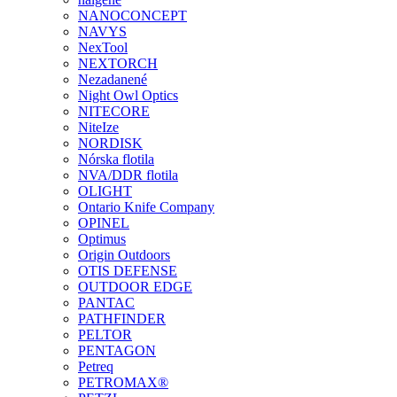
NANOCONCEPT
NAVYS
NexTool
NEXTORCH
Nezadanené
Night Owl Optics
NITECORE
NiteIze
NORDISK
Nórska flotila
NVA/DDR flotila
OLIGHT
Ontario Knife Company
OPINEL
Optimus
Origin Outdoors
OTIS DEFENSE
OUTDOOR EDGE
PANTAC
PATHFINDER
PELTOR
PENTAGON
Petreq
PETROMAX®