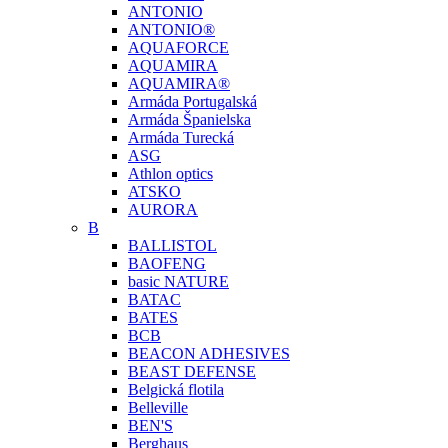
ANTONIO
ANTONIO®
AQUAFORCE
AQUAMIRA
AQUAMIRA®
Armáda Portugalská
Armáda Španielska
Armáda Turecká
ASG
Athlon optics
ATSKO
AURORA
B
BALLISTOL
BAOFENG
basic NATURE
BATAC
BATES
BCB
BEACON ADHESIVES
BEAST DEFENSE
Belgická flotila
Belleville
BEN'S
Berghaus