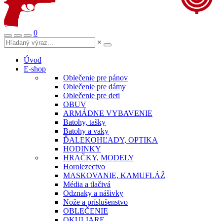
0
×
Úvod
E-shop
Oblečenie pre pánov
Oblečenie pre dámy
Oblečenie pre deti
OBUV
ARMÁDNE VYBAVENIE
Batohy, tašky
Batohy a vaky
ĎALEKOHĽADY, OPTIKA
HODINKY
HRAČKY, MODELY
Horolezectvo
MASKOVANIE, KAMUFLÁŽ
Média a tlačivá
Odznaky a nášivky
Nože a príslušenstvo
OBLEČENIE
OKULIARE