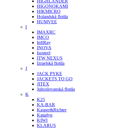
HIGHLANDER
HIGONOKAMI
HIKMICRO
Holandská flotila
HUMVEE
I
IMAXRC
IMCO
InfiRay
INOVA
Isosteel
ITW NEXUS
Izraelská flotila
J
JACK PYKE
JACKETS TO GO
JITEX
Juhoslovanská flotila
K
K25
KA-BAR
Kasper&Richter
Katadyn
KIWI
KLARUS