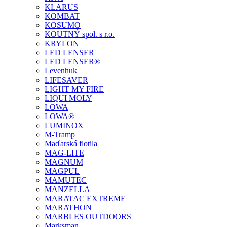
KLARUS
KOMBAT
KOSUMO
KOUTNÝ spol. s r.o.
KRYLON
LED LENSER
LED LENSER®
Levenhuk
LIFESAVER
LIGHT MY FIRE
LIQUI MOLY
LOWA
LOWA®
LUMINOX
M-Tramp
Maďarská flotila
MAG-LITE
MAGNUM
MAGPUL
MAMUTEC
MANZELLA
MARATAC EXTREME
MARATHON
MARBLES OUTDOORS
Marksman